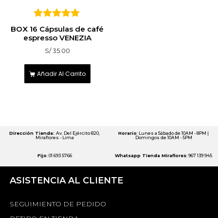
5
BOX 16 Cápsulas de café
sobre 5
espresso VENEZIA
S/
35.00
Añadir Al Carrito
Dirección Tienda:
Av. Del Ejército 820,
Horario
: Lunes a Sábado de 10AM - 8PM |
Miraflores - Lima
Domingos de 10AM - 5PM
Fijo
: 01 693 5766
Whatsapp Tienda Miraflores
: 967 139 945
ASISTENCIA AL CLIENTE
SEGUIMIENTO DE PEDIDO