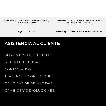
Dirección Tienda:
Av. Del Ejército 820,
Horario
: Lunes a Sábado de 10AM - 8PM |
Miraflores - Lima
Domingos de 10AM - 5PM
Fijo
: 01 693 5766
Whatsapp Tienda Miraflores
: 967 139 945
ASISTENCIA AL CLIENTE
SEGUIMIENTO DE PEDIDO
RETIRO EN TIENDA
CONTÁCTANOS
TÉRMINOS Y CONDICIONES
POLÍTICAS DE PRIVACIDAD
CAMBIOS Y DEVOLUCIONES