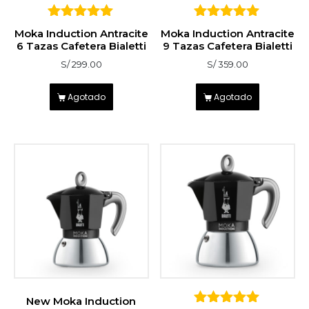
5
5
Moka Induction Antracite
Moka Induction Antracite
sobre 5
sobre 5
6 Tazas Cafetera Bialetti
9 Tazas Cafetera Bialetti
S/
299.00
S/
359.00
Agotado
Agotado
New Moka Induction