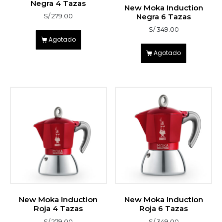
Negra 4 Tazas
5
New Moka Induction
sobre 5
Negra 6 Tazas
S/
279.00
S/
349.00
Agotado
Agotado
New Moka Induction
New Moka Induction
Roja 4 Tazas
Roja 6 Tazas
S/
279.00
S/
349.00