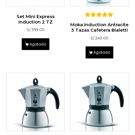
Set Mini Express
Induction 2 TZ
5
Moka Induction Antracite
sobre 5
3 Tazas Cafetera Bialetti
S/
359.00
S/
249.00
Agotado
Agotado