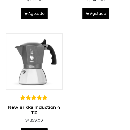
Agotado
Agotado
5
New Brikka Induction 4
sobre 5
TZ
S/
399.00