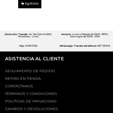
Agotado
Dirección Tienda:
Av. Del Ejército 820,
Horario
: Lunes a Sábado de 10AM - 8PM |
Miraflores - Lima
Domingos de 10AM - 5PM
Fijo
: 01 693 5766
Whatsapp Tienda Miraflores
: 967 139 945
ASISTENCIA AL CLIENTE
SEGUIMIENTO DE PEDIDO
RETIRO EN TIENDA
CONTÁCTANOS
TÉRMINOS Y CONDICIONES
POLÍTICAS DE PRIVACIDAD
CAMBIOS Y DEVOLUCIONES