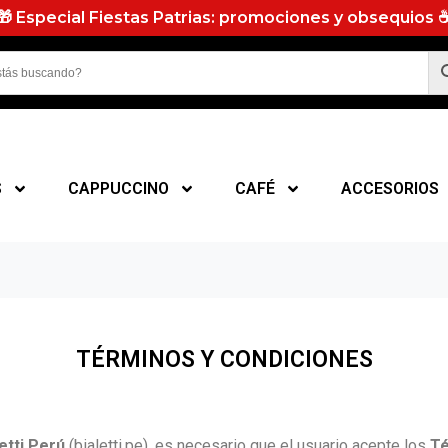
🎁 Especial Fiestas Patrias: promociones y obsequios 
S
CAPPUCCINO
CAFÉ
ACCESORIOS
TÉRMINOS Y CONDICIONES
etti Perú
(bialetti.pe), es necesario que el usuario acepte los
Té