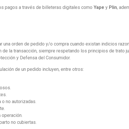
 pagos a través de billeteras digitales como
Yape
y
Plin
, ade
 una orden de pedido y/o compra cuando existan indicios razona
n de la transacción, siempre respetando los principios de trato j
otección y Defensa del Consumidor.
lación de un pedido incluyen, entre otros:
hosos.
tes.
 o no autorizadas.
te.
a operación.
arto no cubiertas.