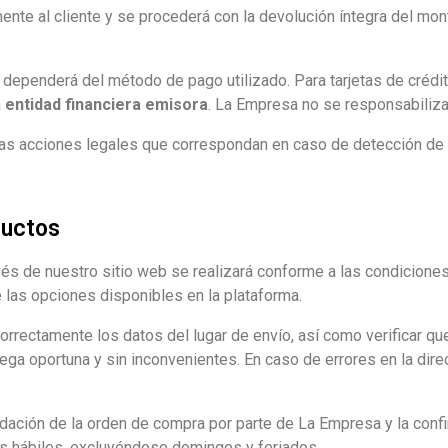
ente al cliente y se procederá con la devolución íntegra del mo
dependerá del método de pago utilizado. Para tarjetas de crédi
a
entidad financiera emisora
. La Empresa no se responsabiliza 
as acciones legales que correspondan en caso de detección de fr
ductos
avés de nuestro sitio web se realizará conforme a las condicion
e las opciones disponibles en la plataforma.
correctamente los datos del lugar de envío, así como verificar q
rega oportuna y sin inconvenientes. En caso de errores en la dire
lidación de la orden de compra por parte de La Empresa y la confi
s hábiles, excluyéndose domingos y feriados.