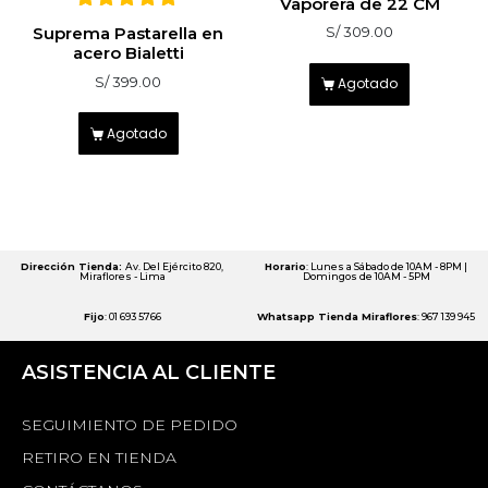
Vaporera de 22 CM
5
Suprema Pastarella en
S/
309.00
sobre 5
acero Bialetti
S/
399.00
Agotado
Agotado
Dirección Tienda:
Av. Del Ejército 820,
Horario
: Lunes a Sábado de 10AM - 8PM |
Miraflores - Lima
Domingos de 10AM - 5PM
Fijo
: 01 693 5766
Whatsapp Tienda Miraflores
: 967 139 945
ASISTENCIA AL CLIENTE
SEGUIMIENTO DE PEDIDO
RETIRO EN TIENDA