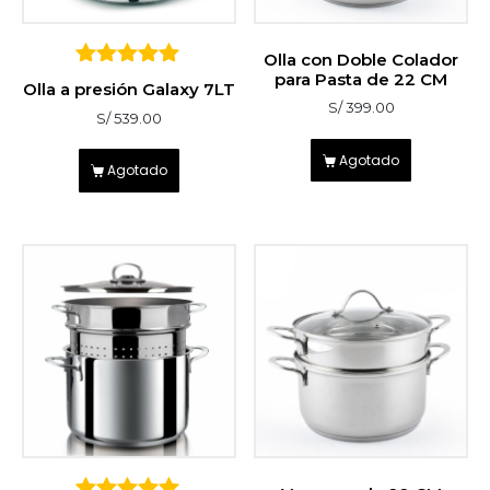
Olla con Doble Colador
para Pasta de 22 CM
5
Olla a presión Galaxy 7LT
sobre 5
S/
399.00
S/
539.00
Agotado
Agotado