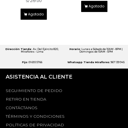
S/
219.00
Agotado
Agotado
Dirección Tienda:
Av. Del Ejército 820,
Horario
: Lunes a Sábado de 10AM - 8PM |
Miraflores - Lima
Domingos de 10AM - 5PM
Fijo
: 01 693 5766
Whatsapp Tienda Miraflores
: 967 139 945
ASISTENCIA AL CLIENTE
SEGUIMIENTO DE PEDIDO
RETIRO EN TIENDA
CONTÁCTANOS
TÉRMINOS Y CONDICIONES
POLÍTICAS DE PRIVACIDAD