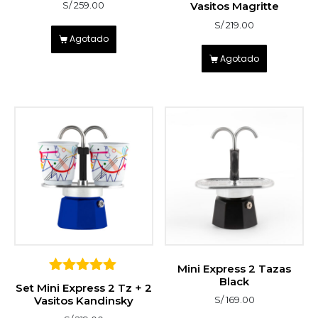
sobre 5
Vasitos Magritte
S/
259.00
S/
219.00
Agotado
Agotado
Mini Express 2 Tazas
Black
5
Set Mini Express 2 Tz + 2
sobre 5
Vasitos Kandinsky
S/
169.00