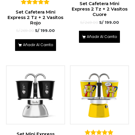
Set Cafetera Mini
Express 2 Tz + 2 Vasitos
5
Set Cafetera Mini
Cuore
sobre 5
Express 2 Tz + 2 Vasitos
Rojo
S/
249.00
S/
199.00
S/
269.00
S/
199.00
Añadir Al Carrito
Añadir Al Carrito
Set Mini Express