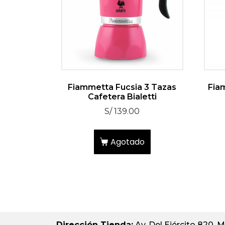
Fiammetta Fucsia 3 Tazas
Fia
Cafetera Bialetti
S/
139.00
Agotado
Dirección Tienda:
Av. Del Ejército 820, M