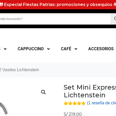
🎁 Especial Fiestas Patrias: promociones y obsequios 
S
CAPPUCCINO
CAFÉ
ACCESORIOS
2 Vasitos Lichtenstein
Set Mini Express
Lichtenstein
(
1
reseña de cli
5
5
1
de
basado en
S/
219.00