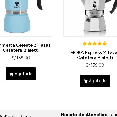
mmetta Celeste 3 Tazas
Cafetera Bialetti
5
MOKA Express 2 Taz
sobre 5
Cafetera Bialetti
S/
139.00
S/
139.00
Agotado
Agotado
Horario de Atención:
Lune
iraflores - Lima