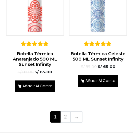
5
5
Botella Térmica
Botella Térmica Celeste
sobre 5
sobre 5
Anaranjado 500 ML
500 ML Sunset Infinity
Sunset Infinity
S/
89.00
S/
65.00
S/
89.00
S/
65.00
Añadir Al Carrito
Añadir Al Carrito
1
2
→