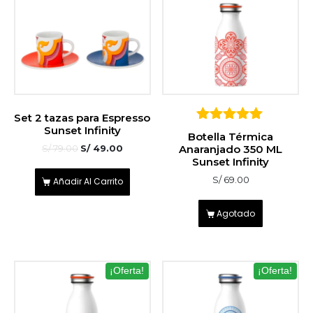
Set 2 tazas para Espresso
Sunset Infinity
5
Botella Térmica
sobre 5
Anaranjado 350 ML
S/
79.00
S/
49.00
Sunset Infinity
S/
69.00
Añadir Al Carrito
Agotado
¡Oferta!
¡Oferta!