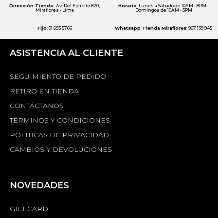
Dirección Tienda:
Av. Del Ejército 820,
Horario
: Lunes a Sábado de 10AM - 8PM |
Miraflores - Lima
Domingos de 10AM - 5PM
Fijo
: 01 693 5766
Whatsapp Tienda Miraflores
: 967 139 945
ASISTENCIA AL CLIENTE
SEGUIMIENTO DE PEDIDO
RETIRO EN TIENDA
CONTÁCTANOS
TÉRMINOS Y CONDICIONES
POLÍTICAS DE PRIVACIDAD
CAMBIOS Y DEVOLUCIONES
NOVEDADES
GIFT CARD