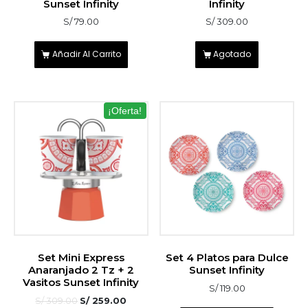
Sunset Infinity
Infinity
S/
79.00
S/
309.00
Añadir Al Carrito
Agotado
¡Oferta!
Set Mini Express
Set 4 Platos para Dulce
Anaranjado 2 Tz + 2
Sunset Infinity
Vasitos Sunset Infinity
S/
119.00
S/
309.00
S/
259.00