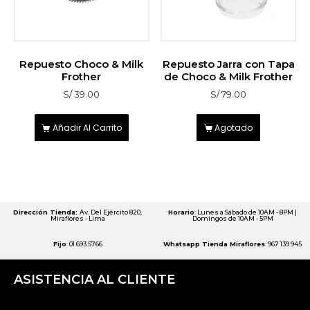
Repuesto Choco & Milk
Repuesto Jarra con Tapa
Frother
de Choco & Milk Frother
S/
39.00
S/
79.00
Añadir Al Carrito
Agotado
Dirección Tienda:
Av. Del Ejército 820,
Horario
: Lunes a Sábado de 10AM - 8PM |
Miraflores - Lima
Domingos de 10AM - 5PM
Fijo
: 01 693 5766
Whatsapp Tienda Miraflores
: 967 139 945
ASISTENCIA AL CLIENTE