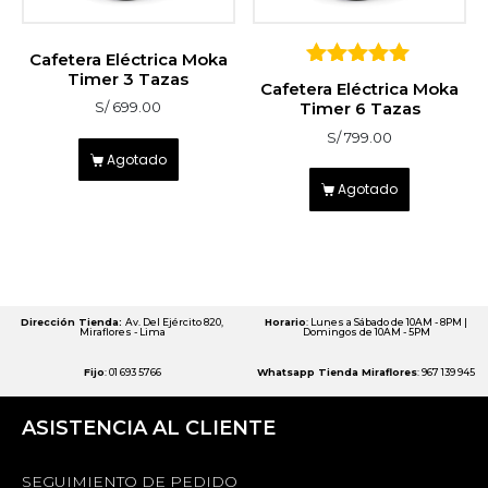
Cafetera Eléctrica Moka
Timer 3 Tazas
5
Cafetera Eléctrica Moka
sobre 5
Timer 6 Tazas
S/
699.00
S/
799.00
Agotado
Agotado
Dirección Tienda:
Av. Del Ejército 820,
Horario
: Lunes a Sábado de 10AM - 8PM |
Miraflores - Lima
Domingos de 10AM - 5PM
Fijo
: 01 693 5766
Whatsapp Tienda Miraflores
: 967 139 945
ASISTENCIA AL CLIENTE
SEGUIMIENTO DE PEDIDO