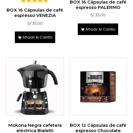
BOX 16 Cápsulas de café
espresso PALERMO
5
BOX 16 Cápsulas de café
sobre 5
espresso VENEZIA
S/
35.00
S/
35.00
Añadir Al Carrito
Añadir Al Carrito
Mokona Negra cafetera
BOX 12 Cápsulas de café
eléctrica Bialetti
espresso Chocolate