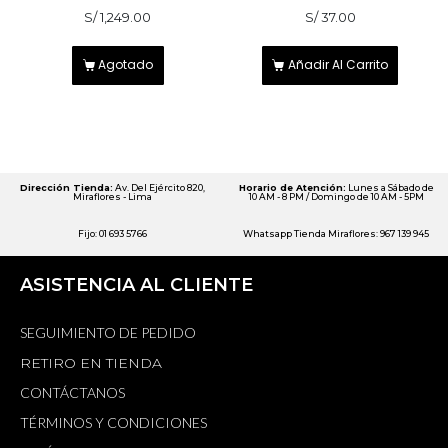
S/
1,249.00
S/
37.00
Agotado
Añadir Al Carrito
Dirección Tienda:
Av. Del Ejército 820,
Horario de Atención:
Lunes a Sábado de
Miraflores - Lima
10 AM - 8 PM / Domingo de 10 AM - 5PM
Fijo: 01 693 5766
Whatsapp Tienda Miraflores: 967 139 945
ASISTENCIA AL CLIENTE
SEGUIMIENTO DE PEDIDO
RETIRO EN TIENDA
CONTÁCTANOS
TÉRMINOS Y CONDICIONES