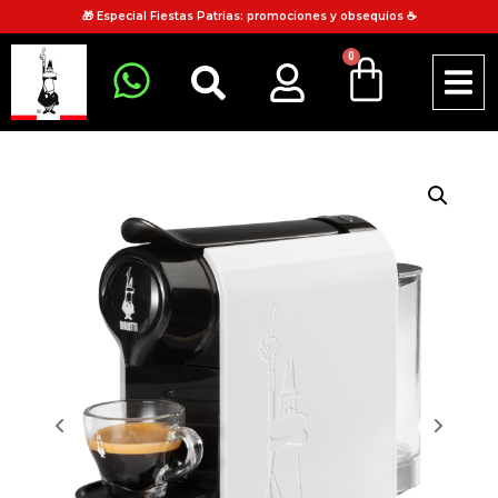
🎁 Especial Fiestas Patrias: promociones y obsequios ☕
0