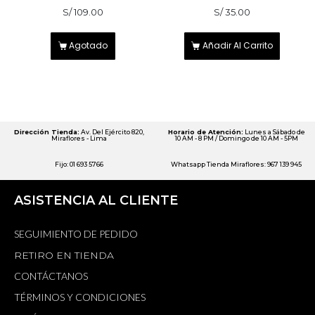
S/
109.00
S/
35.00
Agotado
Añadir Al Carrito
Dirección Tienda:
Av. Del Ejército 820,
Horario de Atención:
Lunes a Sábado de
Miraflores - Lima
10 AM - 8 PM / Domingo de 10 AM - 5PM
Fijo: 01 693 5766
Whatsapp Tienda Miraflores: 967 139 945
ASISTENCIA AL CLIENTE
SEGUIMIENTO DE PEDIDO
RETIRO EN TIENDA
CONTÁCTANOS
TÉRMINOS Y CONDICIONES