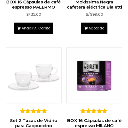
BOX 16 Cápsulas de café
Mokissima Negra
espresso PALERMO
cafetera eléctrica Bialetti
S/
35.00
S/
999.00
Añadir Al Carrito
Agotado
5
5
Set 2 Tazas de Vidrio
BOX 16 Cápsulas de café
sobre 5
sobre 5
para Cappuccino
espresso MILANO