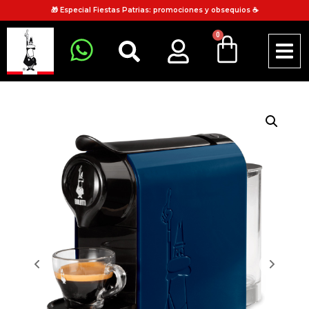
🎁 Especial Fiestas Patrias: promociones y obsequios ☕
0