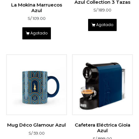
Azul Collection 3 Tazas
5
La Mokina Marruecos
sobre 5
Azul
S/
189.00
S/
109.00
Agotado
Agotado
Mug Déco Glamour Azul
Cafetera Eléctrica Gioia
Azul
S/
59.00
S/
899.00