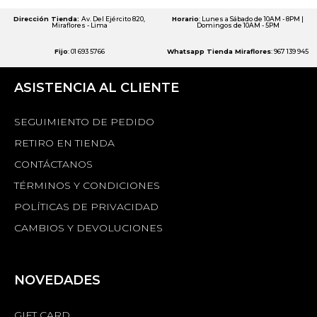
Dirección Tienda:
Av. Del Ejército 820,
Horario
: Lunes a Sábado de 10AM - 8PM |
Miraflores - Lima
Domingos de 10AM - 5PM
Fijo
: 01 693 5766
Whatsapp Tienda Miraflores
: 967 139 945
ASISTENCIA AL CLIENTE
SEGUIMIENTO DE PEDIDO
RETIRO EN TIENDA
CONTÁCTANOS
TÉRMINOS Y CONDICIONES
POLÍTICAS DE PRIVACIDAD
CAMBIOS Y DEVOLUCIONES
NOVEDADES
GIFT CARD