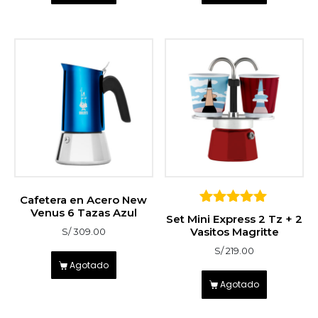
Cafetera en Acero New
Venus 6 Tazas Azul
5
Set Mini Express 2 Tz + 2
sobre 5
Vasitos Magritte
S/
309.00
S/
219.00
Agotado
Agotado