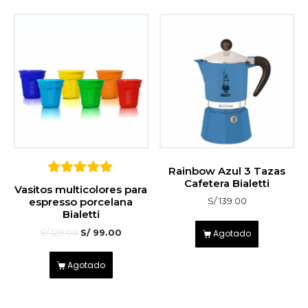
Rainbow Azul 3 Tazas
Cafetera Bialetti
5
Vasitos multicolores para
sobre 5
espresso porcelana
S/
139.00
Bialetti
S/
129.00
S/
99.00
Agotado
Agotado