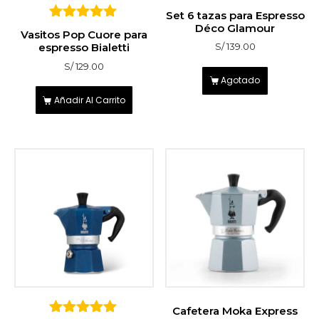
Set 6 tazas para Espresso
Déco Glamour
5
Vasitos Pop Cuore para
sobre 5
espresso Bialetti
S/
139.00
S/
129.00
Agotado
Añadir Al Carrito
Cafetera Moka Express