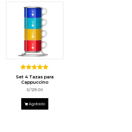
5
Set 4 Tazas para
sobre 5
Cappuccino
S/
129.00
Agotado