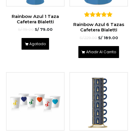
Rainbow Azul 1 Taza
Cafetera Bialetti
5
Rainbow Azul 6 Tazas
sobre 5
Cafetera Bialetti
S/
119.00
S/
79.00
S/
229.00
S/
189.00
Agotado
Añadir Al Carrito