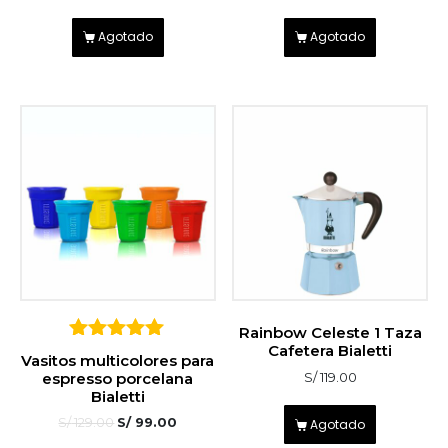
Agotado
Agotado
Rainbow Celeste 1 Taza
Cafetera Bialetti
5
Vasitos multicolores para
sobre 5
espresso porcelana
S/
119.00
Bialetti
S/
129.00
S/
99.00
Agotado