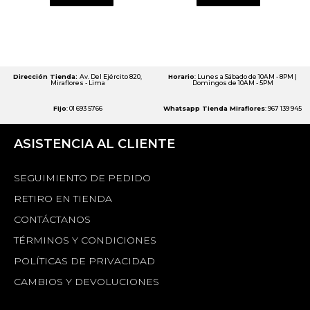
Dirección Tienda:
Av. Del Ejército 820,
Horario
: Lunes a Sábado de 10AM - 8PM |
Miraflores - Lima
Domingos de 10AM - 5PM
Fijo
: 01 693 5766
Whatsapp Tienda Miraflores
: 967 139 945
ASISTENCIA AL CLIENTE
SEGUIMIENTO DE PEDIDO
RETIRO EN TIENDA
CONTÁCTANOS
TÉRMINOS Y CONDICIONES
POLÍTICAS DE PRIVACIDAD
CAMBIOS Y DEVOLUCIONES