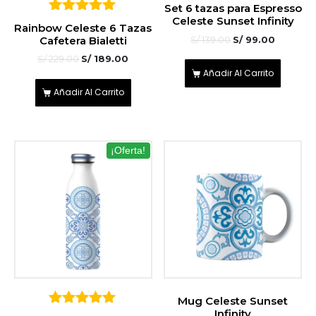
Set 6 tazas para Espresso
Celeste Sunset Infinity
5
Rainbow Celeste 6 Tazas
sobre 5
Cafetera Bialetti
S/
139.00
S/
99.00
S/
229.00
S/
189.00
Añadir Al Carrito
Añadir Al Carrito
¡Oferta!
Mug Celeste Sunset
Infinity
5