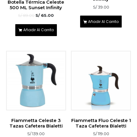
Botella Térmica Celeste
sobre 5
500 ML Sunset Infinity
S/
39.00
S/
89.00
S/
65.00
Añadir Al Carrito
Añadir Al Carrito
Fiammetta Celeste 3
Fiammetta Fluo Celeste 1
Tazas Cafetera Bialetti
Taza Cafetera Bialetti
S/
139.00
S/
119.00