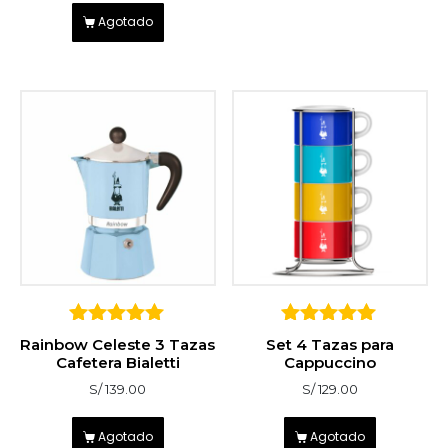
Agotado
5
5
Rainbow Celeste 3 Tazas
Set 4 Tazas para
sobre 5
sobre 5
Cafetera Bialetti
Cappuccino
S/
139.00
S/
129.00
Agotado
Agotado