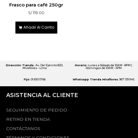
5
Frasco para café 250gr
sobre 5
S/
119.00
Añadir Al Carrito
Dirección Tienda:
Av. Del Ejército 820,
Horario
: Lunes a Sábado de 10AM - 8PM |
Miraflores - Lima
Domingos de 10AM - 5PM
Fijo
: 01 693 5766
Whatsapp Tienda Miraflores
: 967 139 945
ASISTENCIA AL CLIENTE
SEGUIMIENTO DE PEDIDO
RETIRO EN TIENDA
CONTÁCTANOS
TÉRMINOS Y CONDICIONES