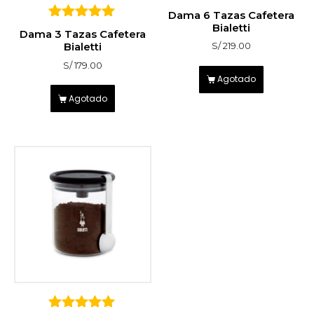
Dama 6 Tazas Cafetera
Bialetti
5
Dama 3 Tazas Cafetera
sobre 5
Bialetti
S/
219.00
S/
179.00
Agotado
Agotado