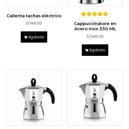
Calienta tacitas eléctrico
5
Cappuccinatore en
S/
149.00
sobre 5
Acero Inox 330 ML
S/
249.00
Agotado
Agotado