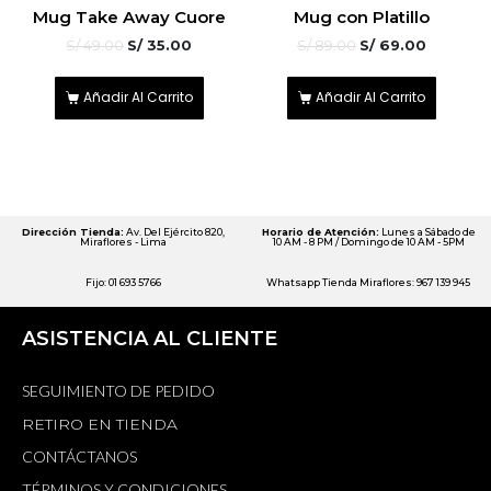
5
5
Mug Take Away Cuore
Mug con Platillo
sobre 5
sobre 5
S/
49.00
S/
35.00
S/
89.00
S/
69.00
Añadir Al Carrito
Añadir Al Carrito
Dirección Tienda:
Av. Del Ejército 820,
Horario de Atención:
Lunes a Sábado de
Miraflores - Lima
10 AM - 8 PM / Domingo de 10 AM - 5PM
Fijo: 01 693 5766
Whatsapp Tienda Miraflores: 967 139 945
ASISTENCIA AL CLIENTE
SEGUIMIENTO DE PEDIDO
RETIRO EN TIENDA
CONTÁCTANOS
TÉRMINOS Y CONDICIONES