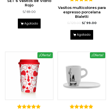
SET 6 Vasitos de Vidrio
Rojo
5
Vasitos multicolores para
sobre 5
espresso porcelana
S/
69.00
Bialetti
S/
129.00
S/
99.00
Agotado
Agotado
¡Oferta!
¡Oferta!