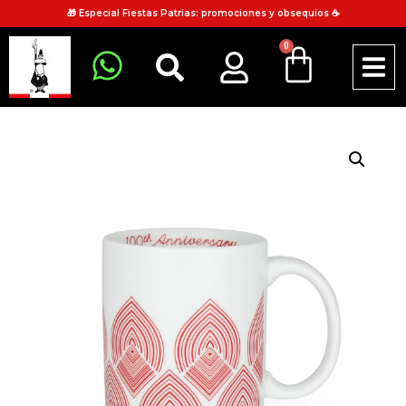
🎁 Especial Fiestas Patrias: promociones y obsequios ☕
0