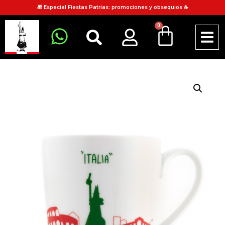
🎁 Especial Fiestas Patrias: promociones y obsequios ☕
0