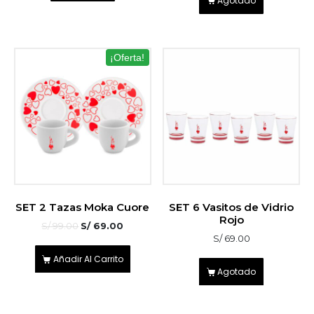
¡Oferta!
SET 2 Tazas Moka Cuore
SET 6 Vasitos de Vidrio
Rojo
S/
99.00
S/
69.00
S/
69.00
Añadir Al Carrito
Agotado