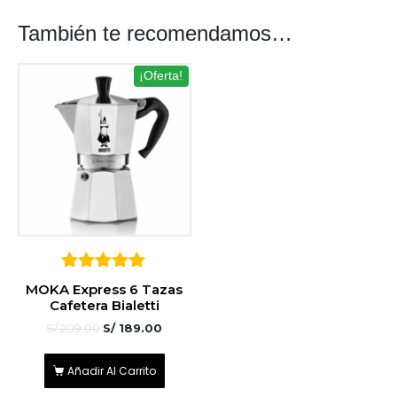
También te recomendamos…
¡Oferta!
5
MOKA Express 6 Tazas
sobre 5
Cafetera Bialetti
S/
209.00
S/
189.00
Añadir Al Carrito