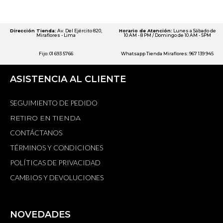
Dirección Tienda:
Av. Del Ejército 820,
Horario de Atención:
Lunes a Sábado de
Miraflores - Lima
10 AM - 8 PM / Domingo de 10 AM - 5PM
Fijo: 01 693 5766
Whatsapp Tienda Miraflores: 967 139 945
ASISTENCIA AL CLIENTE
SEGUIMIENTO DE PEDIDO
RETIRO EN TIENDA
CONTÁCTANOS
TÉRMINOS Y CONDICIONES
POLÍTICAS DE PRIVACIDAD
CAMBIOS Y DEVOLUCIONES
NOVEDADES