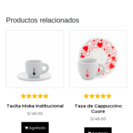
Productos relacionados
5
5
Tacita Moka Institucional
Taza de Cappuccino
sobre 5
sobre 5
Cuore
S/
49.00
S/
49.00
Agotado
Agotado