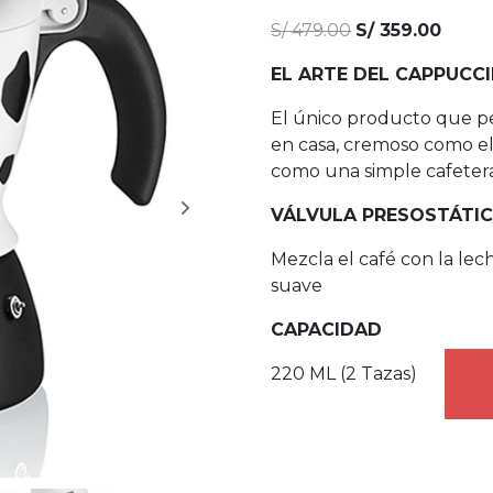
5
5
30
de
basado en
S/
479.00
S/
359.00
valoración
de clientes
EL ARTE DEL CAPPUCC
El único producto que p
en casa, cremoso como el d
como una simple cafetera
VÁLVULA PRESOSTÁTI
Mezcla el café con la l
suave
CAPACIDAD
220 ML (2 Tazas)