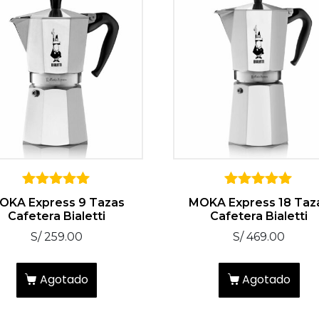
5
5
OKA Express 9 Tazas
MOKA Express 18 Taz
sobre 5
sobre 5
Cafetera Bialetti
Cafetera Bialetti
S/
259.00
S/
469.00
Agotado
Agotado