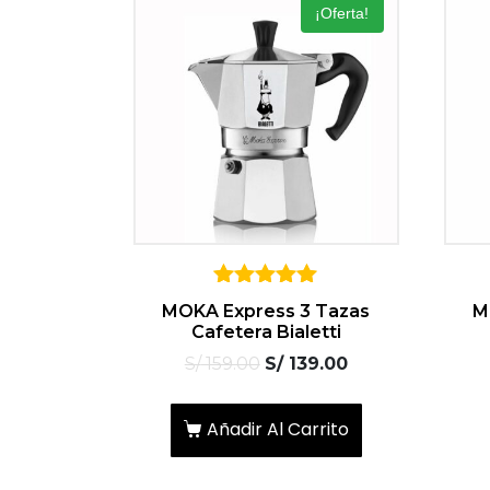
¡Oferta!
5
MOKA Express 3 Tazas
M
sobre 5
Cafetera Bialetti
S/
159.00
S/
139.00
Añadir Al Carrito