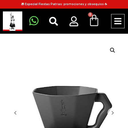
🎁 Especial Fiestas Patrias: promociones y obsequios ☕
0