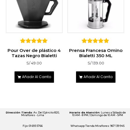
5
5
Pour Over de plástico 4
Prensa Francesa Omino
sobre 5
sobre 5
Tazas Negro Bialetti
Bialetti 350 ML
S/
49.00
S/
139.00
Añadir Al Carrito
Añadir Al Carrito
Dirección Tienda:
Av. Del Ejército 820,
Horario de Atención:
Lunes a Sábado de
Miraflores - Lima
10 AM - 8 PM / Domingo de 10 AM - 5PM
Fijo: 01 693 5766
Whatsapp Tienda Miraflores: 967 139 945