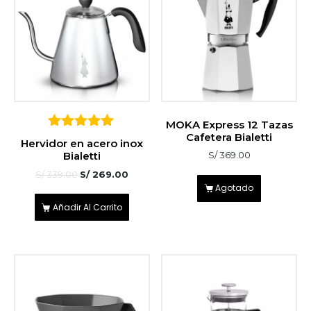
MOKA Express 12 Tazas
Cafetera Bialetti
5
Hervidor en acero inox
sobre 5
Bialetti
S/
369.00
S/
339.00
S/
269.00
Agotado
Añadir Al Carrito