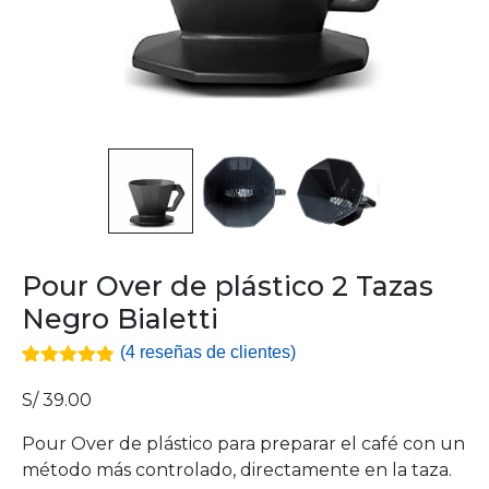
Pour Over de plástico 2 Tazas
Negro Bialetti
(
4
reseñas de clientes)
4.75
5
4
de
basado en
S/
39.00
valoración
de clientes
Pour Over de plástico para preparar el café con un
método más controlado, directamente en la taza.