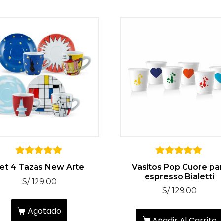
5
5
et 4 Tazas New Arte
Vasitos Pop Cuore pa
sobre 5
sobre 5
espresso Bialetti
S/
129.00
S/
129.00
Agotado
Añadir Al Carrito