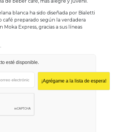
 de beber café, más alegre y juvenil.
ana blanca ha sido diseñada por Bialetti
so café preparado según la verdadera
con Moka Express, gracias a sus líneas
.
o esté disponible.