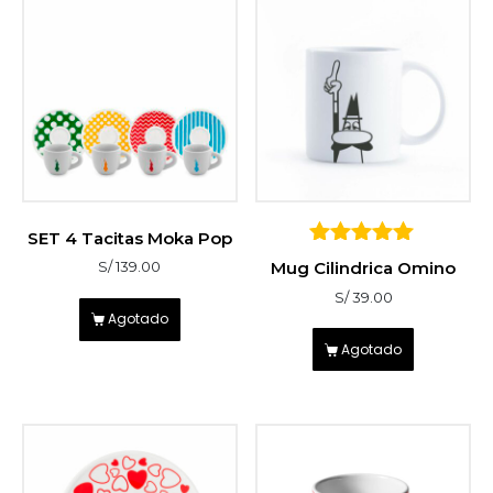
SET 4 Tacitas Moka Pop
5
Mug Cilindrica Omino
S/
139.00
sobre 5
S/
39.00
Agotado
Agotado