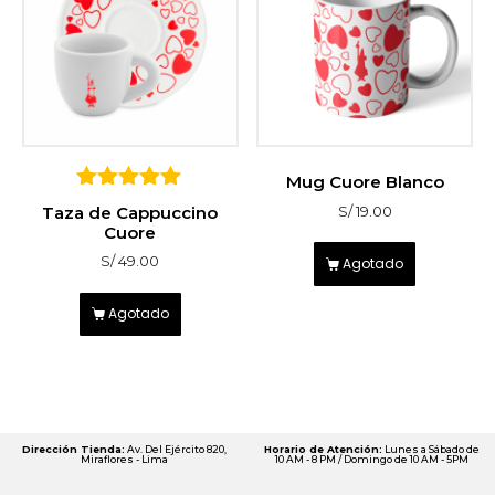
Mug Cuore Blanco
5
Taza de Cappuccino
S/
19.00
sobre 5
Cuore
S/
49.00
Agotado
Agotado
Dirección Tienda:
Av. Del Ejército 820,
Horario de Atención:
Lunes a Sábado de
Miraflores - Lima
10 AM - 8 PM / Domingo de 10 AM - 5PM