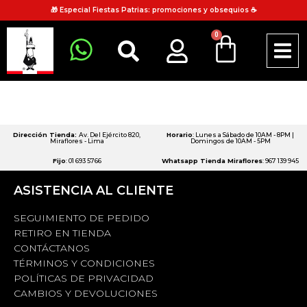
🎁 Especial Fiestas Patrias: promociones y obsequios ☕
0
Dirección Tienda:
Av. Del Ejército 820,
Horario
: Lunes a Sábado de 10AM - 8PM |
Miraflores - Lima
Domingos de 10AM - 5PM
Fijo
: 01 693 5766
Whatsapp Tienda Miraflores
: 967 139 945
ASISTENCIA AL CLIENTE
SEGUIMIENTO DE PEDIDO
RETIRO EN TIENDA
CONTÁCTANOS
TÉRMINOS Y CONDICIONES
POLÍTICAS DE PRIVACIDAD
CAMBIOS Y DEVOLUCIONES