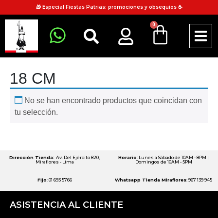
🎁 Especial Fiestas Patrias: promociones y obsequios ☕
0
18 CM
No se han encontrado productos que coincidan con
tu selección.
Dirección Tienda:
Av. Del Ejército 820,
Horario
: Lunes a Sábado de 10AM - 8PM |
Miraflores - Lima
Domingos de 10AM - 5PM
Fijo
: 01 693 5766
Whatsapp Tienda Miraflores
: 967 139 945
ASISTENCIA AL CLIENTE