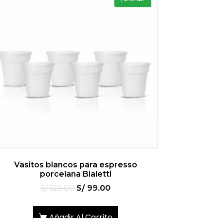
Vasitos blancos para espresso
porcelana Bialetti
S/
129.00
S/
99.00
Añadir Al Carrito