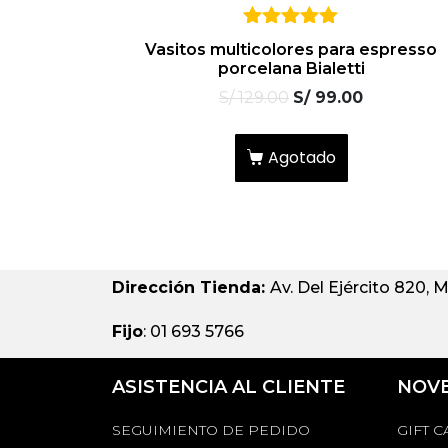
5
Vasitos multicolores para espresso
sobre 5
porcelana Bialetti
S/
129.00
S/
99.00
Agotado
Dirección Tienda:
Av. Del Ejército 820, M
Fijo
: 01 693 5766
ASISTENCIA AL CLIENTE
NOV
SEGUIMIENTO DE PEDIDO
GIFT 