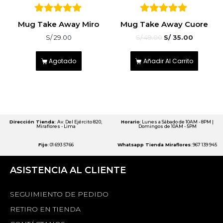
5
5
Mug Take Away Miro
Mug Take Away Cuore
sobre 5
sobre 5
S/
29.00
S/
49.00
S/
35.00
Agotado
Añadir Al Carrito
Dirección Tienda:
Av. Del Ejército 820,
Horario
: Lunes a Sábado de 10AM - 8PM |
Miraflores - Lima
Domingos de 10AM - 5PM
Fijo
: 01 693 5766
Whatsapp Tienda Miraflores
: 967 139 945
ASISTENCIA AL CLIENTE
SEGUIMIENTO DE PEDIDO
RETIRO EN TIENDA