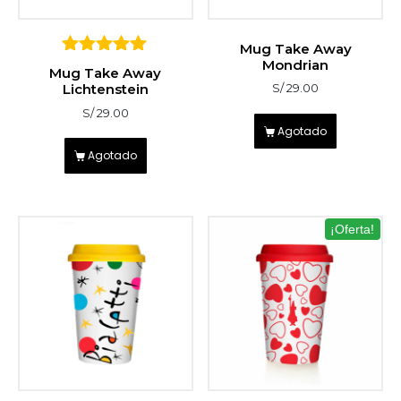
Mug Take Away
Mondrian
5
Mug Take Away
sobre 5
Lichtenstein
S/
29.00
S/
29.00
Agotado
Agotado
¡Oferta!