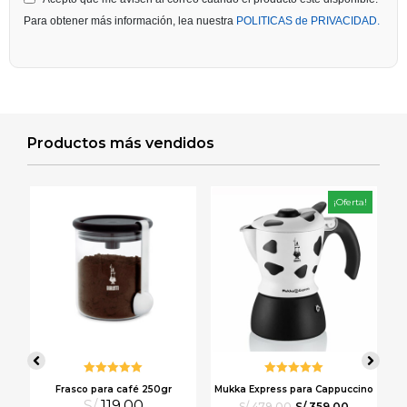
Para obtener más información, lea nuestra
POLITICAS de PRIVACIDAD.
Productos más vendidos
a!
¡Oferta!
Valorado
Valorado
Frasco para café 250gr
Mukka Express para Cappuccino
con
5.00
de
con
5.00
de
S/
119.00
5
S/
479.00
5
S/
359.00