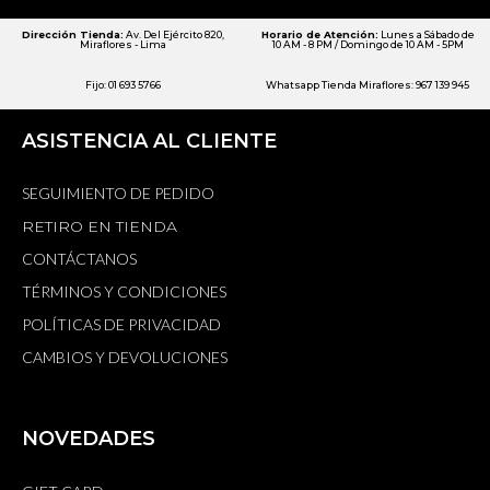
Dirección Tienda:
Av. Del Ejército 820,
Horario de Atención:
Lunes a Sábado de
Miraflores - Lima
10 AM - 8 PM / Domingo de 10 AM - 5PM
Fijo: 01 693 5766
Whatsapp Tienda Miraflores: 967 139 945
ASISTENCIA AL CLIENTE
SEGUIMIENTO DE PEDIDO
RETIRO EN TIENDA
CONTÁCTANOS
TÉRMINOS Y CONDICIONES
POLÍTICAS DE PRIVACIDAD
CAMBIOS Y DEVOLUCIONES
NOVEDADES