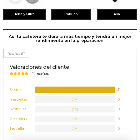
Jebe y Filtro
Embudo
Asa
Así tu cafetera te durará más tiempo y tendrá un mejor
rendimiento en la preparación.
Reseñas (11)
Valoraciones del cliente
11 reseñas
Valorado en
5 de 5
estrellas
5 estrellas
100 %
11
4 estrellas
0 %
0
3 estrellas
0 %
0
2 estrellas
0 %
0
1 estrella
0 %
0