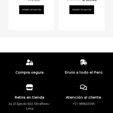
 1
E
 de
Añadir al carrito
Añadir al carrito
Compra segura
Envío a todo el Perú
Retira en tienda
Atención al cliente
Av. El Ejercito 820, Miraflores -
+51 989633595
Lima