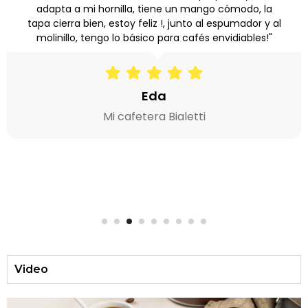
adapta a mi hornilla, tiene un mango cómodo, la
tapa cierra bien, estoy feliz !, junto al espumador y al
molinillo, tengo lo básico para cafés envidiables!"
Eda
Mi cafetera Bialetti
1
2
3
4
5
6
7
8
Video