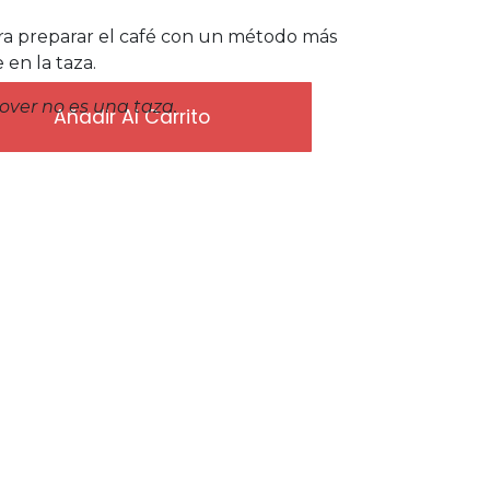
ra preparar el café con un método más
en la taza.
 over no es una taza.
Añadir Al Carrito