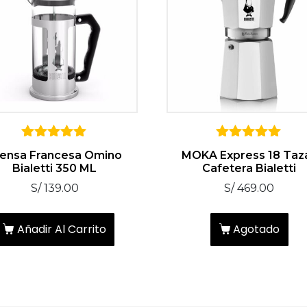
5
5
ensa Francesa Omino
MOKA Express 18 Taz
sobre 5
sobre 5
Bialetti 350 ML
Cafetera Bialetti
S/
139.00
S/
469.00
Añadir Al Carrito
Agotado