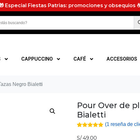
🎁 Especial Fiestas Patrias: promociones y obsequios 
S
CAPPUCCINO
CAFÉ
ACCESORIOS
Tazas Negro Bialetti
Pour Over de pl
Bialetti
(
1
reseña de cli
5
5
1
de
basado en
S/
49.00