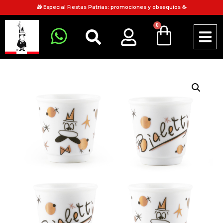
🎁 Especial Fiestas Patrias: promociones y obsequios ☕
0