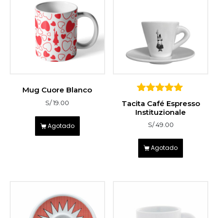
Mug Cuore Blanco
5
Tacita Café Espresso
S/
19.00
sobre 5
Instituzionale
S/
49.00
Agotado
Agotado