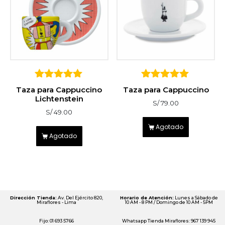
5
5
Taza para Cappuccino
Taza para Cappuccino
sobre 5
sobre 5
Lichtenstein
S/
79.00
S/
49.00
Agotado
Agotado
Dirección Tienda:
Av. Del Ejército 820,
Horario de Atención:
Lunes a Sábado de
Miraflores - Lima
10 AM - 8 PM / Domingo de 10 AM - 5PM
Fijo: 01 693 5766
Whatsapp Tienda Miraflores: 967 139 945