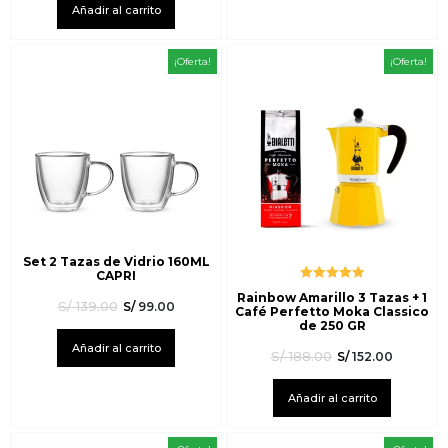
Añadir al carrito
¡Oferta!
¡Oferta!
Set 2 Tazas de Vidrio 160ML
CAPRI
Valorado
Rainbow Amarillo 3 Tazas + 1
con
5.00
de
S/
139.00
S/
99.00
Café Perfetto Moka Classico
5
de 250 GR
Añadir al carrito
S/
188.00
S/
152.00
Añadir al carrito