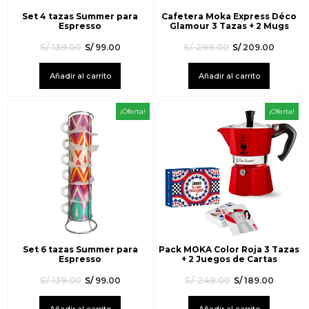
Set 4 tazas Summer para
Cafetera Moka Express Déco
Espresso
Glamour 3 Tazas + 2 Mugs
S/
139.00
S/
299.00
S/
99.00
S/
209.00
Añadir al carrito
Añadir al carrito
¡Oferta!
¡Oferta!
Set 6 tazas Summer para
Pack MOKA Color Roja 3 Tazas
Espresso
+ 2 Juegos de Cartas
S/
139.00
S/
249.00
S/
99.00
S/
189.00
Añadir al carrito
Añadir al carrito