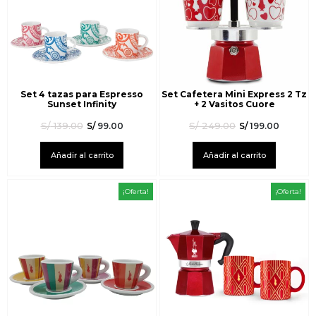
Set 4 tazas para Espresso
Set Cafetera Mini Express 2 Tz
Sunset Infinity
+ 2 Vasitos Cuore
S/
139.00
S/
249.00
S/
99.00
S/
199.00
Añadir al carrito
Añadir al carrito
¡Oferta!
¡Oferta!