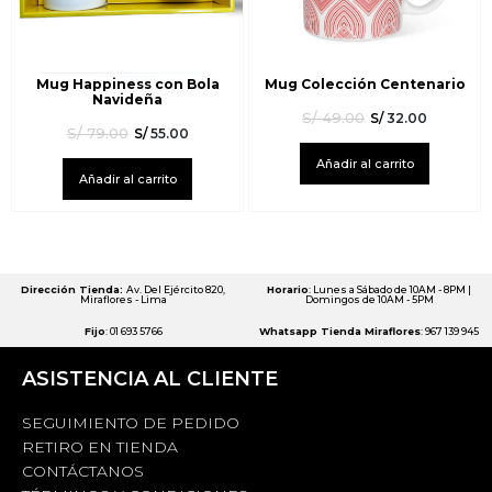
Mug Happiness con Bola
Mug Colección Centenario
Navideña
S/
49.00
S/
32.00
S/
79.00
S/
55.00
Añadir al carrito
Añadir al carrito
Dirección Tienda:
Av. Del Ejército 820,
Horario
: Lunes a Sábado de 10AM - 8PM |
Miraflores - Lima
Domingos de 10AM - 5PM
Fijo
: 01 693 5766
Whatsapp Tienda Miraflores
: 967 139 945
ASISTENCIA AL CLIENTE
SEGUIMIENTO DE PEDIDO
RETIRO EN TIENDA
CONTÁCTANOS