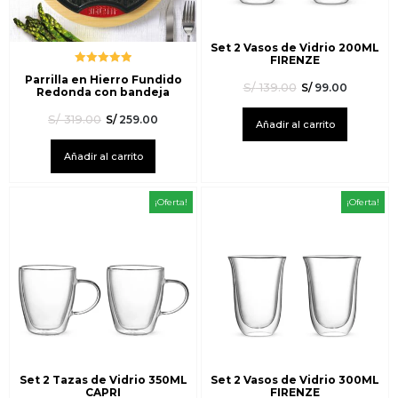
Set 2 Vasos de Vidrio 200ML
FIRENZE
Valorado
Parrilla en Hierro Fundido
con
5.00
de
S/
139.00
S/
99.00
Redonda con bandeja
5
S/
319.00
S/
259.00
Añadir al carrito
Añadir al carrito
¡Oferta!
¡Oferta!
Set 2 Tazas de Vidrio 350ML
Set 2 Vasos de Vidrio 300ML
CAPRI
FIRENZE