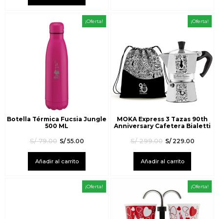
¡Oferta!
¡Oferta!
Botella Térmica Fucsia Jungle
MOKA Express 3 Tazas 90th
500 ML
Anniversary Cafetera Bialetti
S/
79.00
S/
299.00
S/
55.00
S/
229.00
Añadir al carrito
Añadir al carrito
¡Oferta!
¡Oferta!