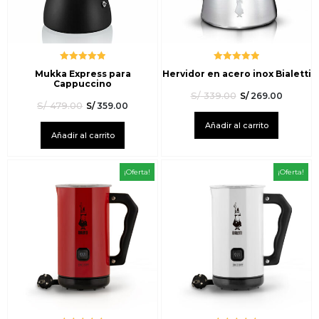
Valorado
Valorado
Mukka Express para
Hervidor en acero inox Bialetti
con
5.00
de
con
5.00
de
Cappuccino
5
5
S/
339.00
S/
269.00
S/
479.00
S/
359.00
Añadir al carrito
Añadir al carrito
¡Oferta!
¡Oferta!