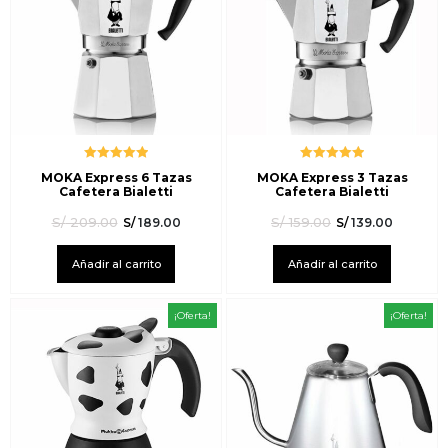
Valorado
Valorado
MOKA Express 6 Tazas
MOKA Express 3 Tazas
con
5.00
de
con
5.00
de
Cafetera Bialetti
Cafetera Bialetti
5
5
S/
209.00
S/
159.00
S/
189.00
S/
139.00
Añadir al carrito
Añadir al carrito
¡Oferta!
¡Oferta!