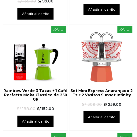
S/
139.00
S/
99.00
Añadir al carrito
Añadir al carrito
¡Oferta!
¡Oferta!
Rainbow Verde 3 Tazas + 1 Café
Set Mini Express Anaranjado 2
Perfetto Moka Classico de 250
Tz + 2 Vasitos Sunset Infinity
GR
S/
309.00
S/
259.00
S/
188.00
S/
152.00
Añadir al carrito
Añadir al carrito