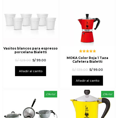
Vasitos blancos para espresso
porcelana Bialetti
Valorado
MOKA Color Roja 1 Taza
con
5.00
de
S/
129.00
S/
99.00
Cafetera Bialetti
5
S/
139.00
S/
99.00
Añadir al carrito
Añadir al carrito
¡Oferta!
¡Oferta!