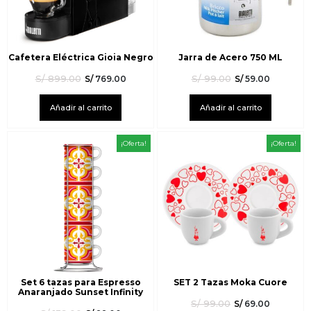
Cafetera Eléctrica Gioia Negro
Jarra de Acero 750 ML
S/
899.00
S/
99.00
S/
769.00
S/
59.00
Añadir al carrito
Añadir al carrito
¡Oferta!
¡Oferta!
Set 6 tazas para Espresso
SET 2 Tazas Moka Cuore
Anaranjado Sunset Infinity
S/
99.00
S/
69.00