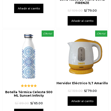
con
5.00
de
FIRENZE
5
Añadir al carrito
S/
109.00
S/
79.00
Añadir al carrito
¡Oferta!
¡Oferta!
Hervidor Eléctrico 1LT Amarillo
Valorado
S/
159.00
S/
79.00
Botella Térmica Celeste 500
con
5.00
de
ML Sunset Infinity
5
Añadir al carrito
S/
89.00
S/
65.00