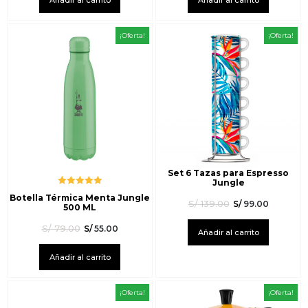
¡Oferta!
¡Oferta!
Set 6 Tazas para Espresso
Jungle
Valorado
Botella Térmica Menta Jungle
con
5.00
de
S/
139.00
S/
99.00
500 ML
5
S/
79.00
S/
55.00
Añadir al carrito
Añadir al carrito
¡Oferta!
¡Oferta!