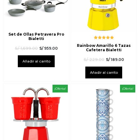
Set de Ollas Petravera Pro
Bialetti
Valorado
Rainbow Amarillo 6 Tazas
con
5.00
de
S/
1,699.00
S/
959.00
Cafetera Bialetti
5
S/
229.00
S/
189.00
Añadir al carrito
Añadir al carrito
¡Oferta!
¡Oferta!