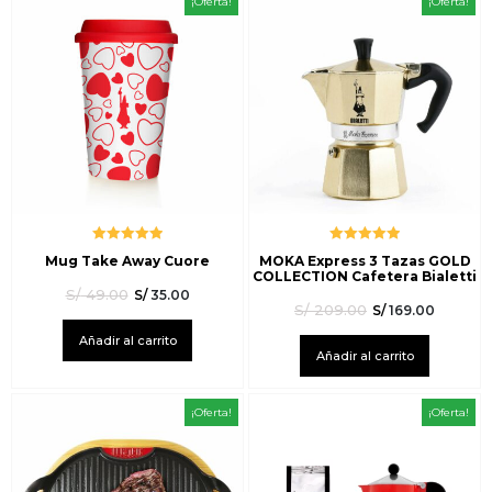
¡Oferta!
¡Oferta!
Valorado
Valorado
Mug Take Away Cuore
MOKA Express 3 Tazas GOLD
con
5.00
de
con
5.00
de
COLLECTION Cafetera Bialetti
5
5
S/
49.00
S/
35.00
S/
209.00
S/
169.00
Añadir al carrito
Añadir al carrito
¡Oferta!
¡Oferta!