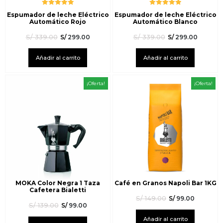
Valorado
Valorado
Espumador de leche Eléctrico
Espumador de leche Eléctrico
con
5.00
de
con
5.00
de
Automático Rojo
Automático Blanco
5
5
S/
339.00
S/
339.00
S/
299.00
S/
299.00
Añadir al carrito
Añadir al carrito
¡Oferta!
¡Oferta!
MOKA Color Negra 1 Taza
Café en Granos Napoli Bar 1KG
Cafetera Bialetti
S/
149.00
S/
99.00
S/
139.00
S/
99.00
Añadir al carrito