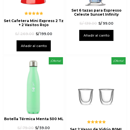
Set 6 tazas para Espresso
Celeste Sunset Infinity
Valorado
Set Cafetera Mini Express 2 Tz
con
5.00
de
S/
139.00
S/
99.00
+ 2 Vasitos Rojo
5
S/
269.00
S/
199.00
Añadir al carrito
Añadir al carrito
¡Oferta!
¡Oferta!
Botella Térmica Menta 500 ML
S/
79.00
Valorado
S/
59.00
Set 2 Vasos de Vidrio 80ML