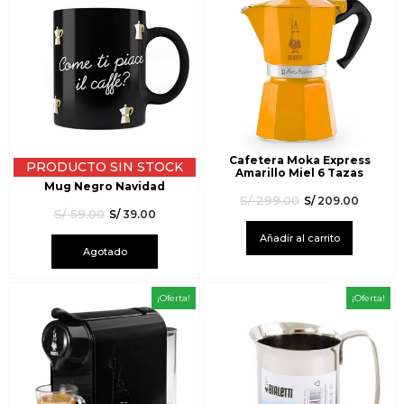
Cafetera Moka Express
PRODUCTO SIN STOCK
Amarillo Miel 6 Tazas
Mug Negro Navidad
S/
299.00
S/
209.00
S/
59.00
S/
39.00
Añadir al carrito
Agotado
¡Oferta!
¡Oferta!