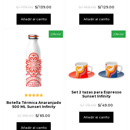
S/
179.00
S/
169.00
S/
139.00
S/
129.00
Añadir al carrito
Añadir al carrito
¡Oferta!
¡Oferta!
Set 2 tazas para Espresso
Sunset Infinity
Valorado
Botella Térmica Anaranjado
con
5.00
de
S/
79.00
S/
49.00
500 ML Sunset Infinity
5
S/
89.00
S/
65.00
Añadir al carrito
Añadir al carrito