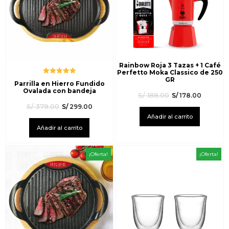
Rainbow Roja 3 Tazas + 1 Café
Perfetto Moka Classico de 250
GR
Valorado
Parrilla en Hierro Fundido
con
5.00
de
Ovalada con bandeja
5
S/
188.00
S/
178.00
S/
379.00
S/
299.00
Añadir al carrito
Añadir al carrito
¡Oferta!
¡Oferta!