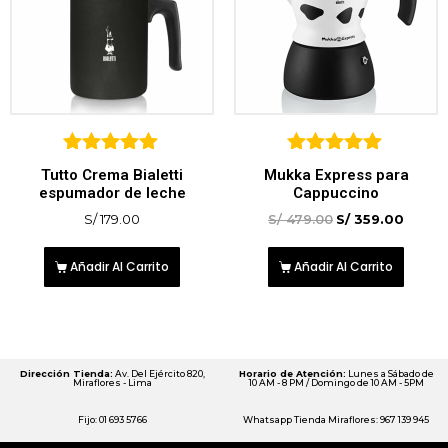
5
5
Tutto Crema Bialetti
Mukka Express para
sobre 5
sobre 5
espumador de leche
Cappuccino
S/
179.00
S/
479.00
S/
359.00
Añadir Al Carrito
Añadir Al Carrito
Dirección Tienda:
Av. Del Ejército 820,
Horario de Atención:
Lunes a Sábado de
Miraflores - Lima
10 AM - 8 PM / Domingo de 10 AM - 5PM
Fijo: 01 693 5766
Whatsapp Tienda Miraflores: 967 139 945