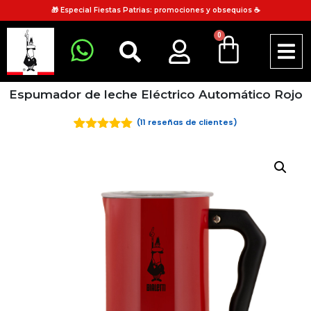
🎁 Especial Fiestas Patrias: promociones y obsequios ☕
0
Espumador de leche Eléctrico Automático Rojo
(
11
reseñas de clientes)
5
5
11
de
basado en
valoración
de clientes