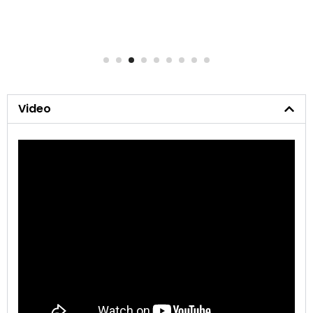
Otro nivel
1
2
3
4
5
6
7
8
Video