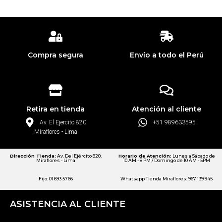
Compra segura
Envío a todo el Perú
Retira en tienda
Atención al cliente
Av. El Ejercito 820
+51 989633595
Miraflores - Lima
Dirección Tienda:
Av. Del Ejército 820,
Horario de Atención:
Lunes a Sábado de
Miraflores - Lima
10 AM - 8 PM / Domingo de 10 AM - 5PM
Fijo: 01 693 5766
Whatsapp Tienda Miraflores: 967 139 945
ASISTENCIA AL CLIENTE