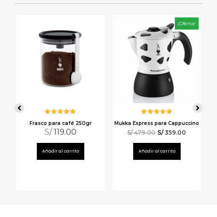
a!
¡Oferta!
Valorado
Valorado
Frasco para café 250gr
Mukka Express para Cappuccino
con
5.00
de
con
5.00
de
S/
119.00
5
S/
479.00
5
S/
359.00
 1
E
 de
Añadir al carrito
Añadir al carrito