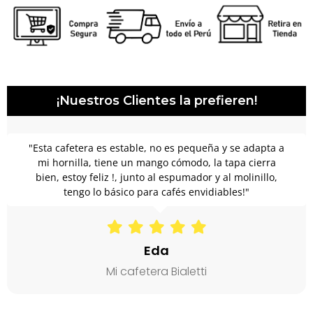
¡Nuestros Clientes la prefieren!
eña y se adapta a
"En casa somos amantes del café y es 
, la tapa cierra
siempre buscamos y probamos distint
r y al molinillo,
cafeteras, cafés y tipos de cafetera
idiables!"
sinceramente: No importa lo bueno qu
expreso tienes que que intentarlo con 
el aroma y sabor que produce esta maq
comparación. #OtroNivel"
i
Oscar Torres