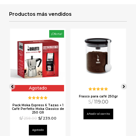
Productos más vendidos
a!
¡Oferta!
Agotado
Valorado
Frasco para café 250gr
Mu
con
5.00
de
S/
119.00
5
Valorado
 1
Pack Moka Express 6 Tazas + 1
con
4.98
de
 de
Café Perfetto Moka Classico de
5
250 GR
Añadir al carrito
S/
258.00
S/
239.00
Agotado