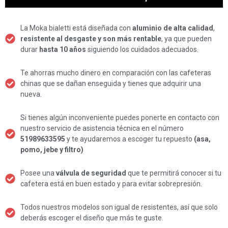
La Moka bialetti está diseñada con
aluminio de alta calidad
,
resistente al desgaste y son más rentable
, ya que pueden
durar
hasta 10 años
siguiendo los cuidados adecuados.
Te ahorras mucho dinero en comparación con las cafeteras
chinas que se dañan enseguida y tienes que adquirir una
nueva.
Si tienes algún inconveniente puedes ponerte en contacto con
nuestro servicio de asistencia técnica en el número
51989633595
y te ayudaremos a escoger tu repuesto
(asa,
pomo, jebe y filtro)
Posee una
válvula de seguridad
que te permitirá conocer si tu
cafetera está en buen estado y para evitar sobrepresión.
Todos nuestros modelos son igual de resistentes, así que solo
deberás escoger el diseño que más te guste.