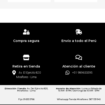
Compra segura
Envío a todo el Perú
Retira en tienda
Atención al cliente
Av. El Ejercito 820
+51 989633595
Miraflores - Lima
Dirección Tienda:
Av. Del Ejército 820,
Horario de Atención:
Lunes a Sábado de
Miraflores - Lima
10 AM - 8 PM / Domingo de 10 AM - 5PM
Fijo: 01 693 5766
Whatsapp Tienda Miraflores: 967 139 945