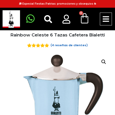
🎁 Especial Fiestas Patrias: promociones y obsequios ☕
0
Rainbow Celeste 6 Tazas Cafetera Bialetti
(
4
reseñas de clientes)
5
5
4
de
basado en
valoración
de clientes