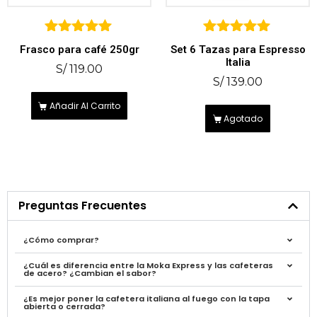
5
5
Frasco para café 250gr
Set 6 Tazas para Espresso
sobre 5
sobre 5
Italia
S/
119.00
S/
139.00
Añadir Al Carrito
Agotado
Preguntas Frecuentes
¿Cómo comprar?
¿Cuál es diferencia entre la Moka Express y las cafeteras
de acero? ¿Cambian el sabor?
¿Es mejor poner la cafetera italiana al fuego con la tapa
abierta o cerrada?