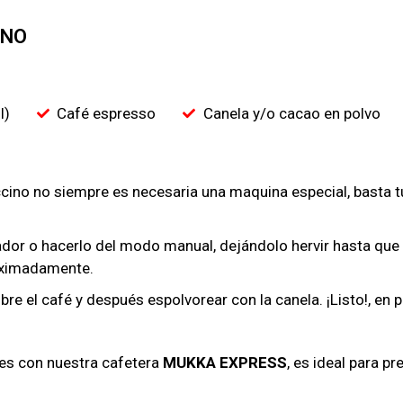
INO
l)
Café espresso
Canela y/o cacao en polvo
ino no siempre es necesaria una maquina especial, basta tu c
ador o hacerlo del modo manual, dejándolo hervir hasta que 
roximadamente.
bre el café y después espolvorear con la canela. ¡Listo!, en
 es con nuestra cafetera
MUKKA EXPRESS
, es ideal para p